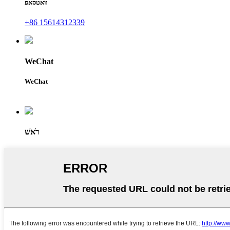
וואטסאפ
+86 15614312339
WeChat
WeChat
רֹאשׁ