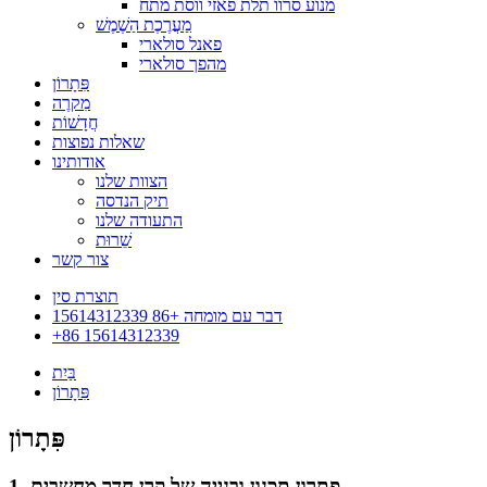
מנוע סרוו תלת פאזי ווסת מתח
מַעֲרֶכֶת הַשֶׁמֶשׁ
פאנל סולארי
מהפך סולארי
פִּתָרוֹן
מִקרֶה
חֲדָשׁוֹת
שאלות נפוצות
אודותינו
הצוות שלנו
תיק הנדסה
התעודה שלנו
שֵׁרוּת
צור קשר
תוצרת סין
דבר עם מומחה +86 15614312339
+86 15614312339
בַּיִת
פִּתָרוֹן
פִּתָרוֹן
1. פתרון תכנון ובנייה של קרן חדר מחשבים