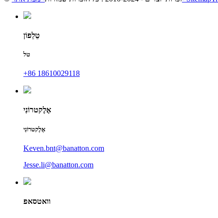
טֵלֵפוֹן
טל
+86 18610029118
אֶלֶקטרוֹנִי
אֶלֶקטרוֹנִי
Keven.bnt@banatton.com
Jesse.li@banatton.com
וואטסאפ