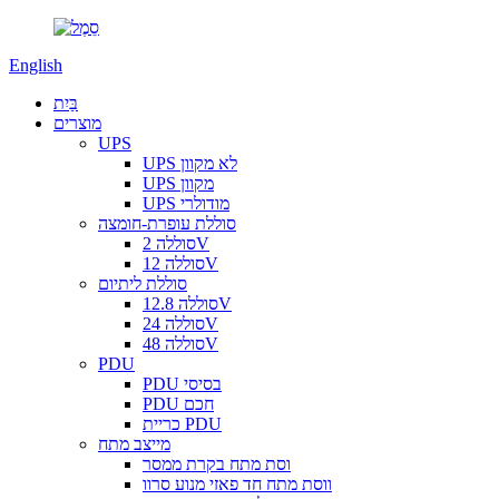
English
בַּיִת
מוצרים
UPS
UPS לא מקוון
UPS מקוון
UPS מודולרי
סוללת עופרת-חומצה
סוללה 2V
סוללה 12V
סוללת ליתיום
סוללה 12.8V
סוללה 24V
סוללה 48V
PDU
PDU בסיסי
PDU חכם
כריית PDU
מייצב מתח
וסת מתח בקרת ממסר
ווסת מתח חד פאזי מנוע סרוו