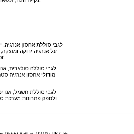
נקייה זולה, ולשאוף להפוך את האנרגיה הסולארית למחיר סביר עבור האנשים.
לגבי סוללת אחסון אנרגיה, י
על אנרגיה ירוקה ומוצקה,
מסילות ברזל, ספינות, רדיו וטלוויזיה, UPS, ספקי כוח DC וכו'.
לגבי סוללה סולארית, אנ
מודולי אחסון אנרגיה סט
לגבי סוללת חשמל, אנו יכ
ולספק פתרונות מערכת סול
כתובת: trict Beijing, 101100, PR China