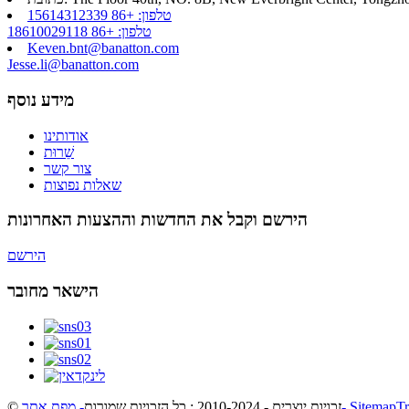
טלפון: +86 15614312339
טלפון: +86 18610029118
Keven.bnt@banatton.com
Jesse.li@banatton.com
מידע נוסף
אודותינו
שֵׁרוּת
צור קשר
שאלות נפוצות
הירשם וקבל את החדשות וההצעות האחרונות
הירשם
הישאר מחובר
- SitemapT
© זכויות יוצרים - 2010-2024 : כל הזכויות שמורות
- מפת אתר